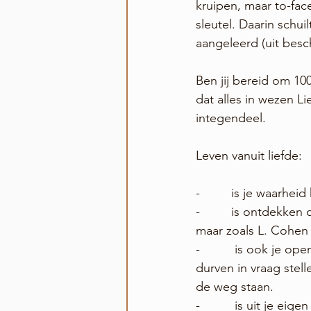
kruipen, maar to-face
sleutel. Daarin schui
aangeleerd (uit besc
Ben jij bereid om 1
dat alles in wezen L
integendeel. 
Leven vanuit liefde:
-         is je waarhei
-         is ontdekke
maar zoals L. Cohen s
-          is ook je 
durven in vraag stel
de weg staan. 
-          is uit je 