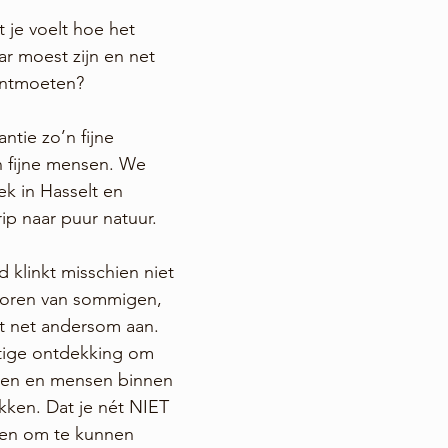
 je voelt hoe het 
ar moest zijn en net 
ontmoeten?
ntie zo’n fijne 
 fijne mensen. We 
k in Hasselt en 
ip naar puur natuur.
d klinkt misschien niet 
e oren van sommigen, 
et net andersom aan. 
htige ontdekking om 
ken en mensen binnen 
ken. Dat je nét NIET 
zen om te kunnen 