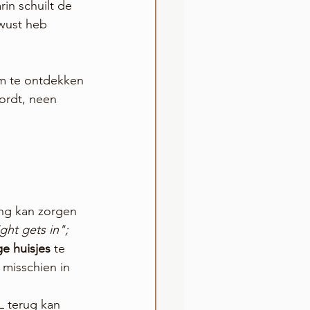
in schuilt de 
ewust heb 
om te ontdekken 
ordt, neen 
ing kan zorgen 
ight gets in";
ge huisjes
 te 
 misschien in 
L terug kan 