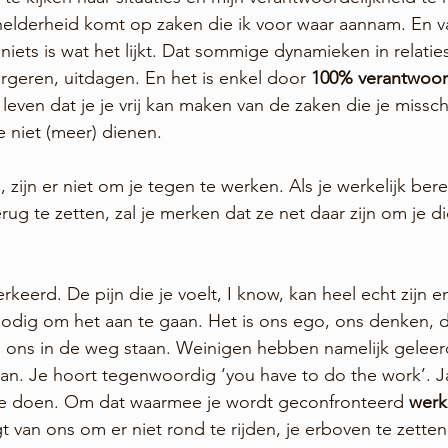
l helderheid komt op zaken die ik voor waar aannam. En 
niets is wat het lijkt. Dat sommige dynamieken in relatie
geren, uitdagen. En het is enkel door 
100% verantwoord
even dat je je vrij kan maken van de zaken die je missch
e niet (meer) dienen. 
, zijn er niet om je tegen te werken. Als je werkelijk bere
rug te zetten, zal je merken dat ze net daar zijn om je dic
keerd. De pijn die je voelt, I know, kan heel echt zijn en 
nodig om het aan te gaan. Het is ons ego, ons denken, 
e ons in de weg staan. Weinigen hebben namelijk geleer
n. Je hoort tegenwoordig ‘you have to do the work’. Ja
e doen. Om dat waarmee je wordt geconfronteerd 
werke
t van ons om er niet rond te rijden, je erboven te zetten