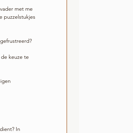
e vader met me 
e puzzelstukjes 
gefrustreerd? 
 de keuze te 
eigen 
dient? In 