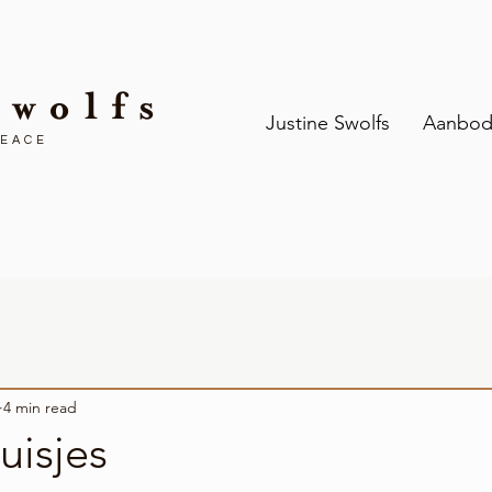
Swolfs
Justine Swolfs
Aanbo
PEACE
4 min read
uisjes