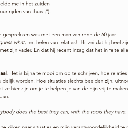
voelde me in het zuiden 
ur rijden van thuis ;°). 
 gesprekken was met een man van rond de 60 jaar.
guess what
, het helen van relaties!  Hij zei dat hij heel zi
met zijn vader. En dat hij recent inzag dat het in feite all
aal
. Het is bijna te mooi om op te schrijven, hoe relaties
idelijk worden. Hoe situaties slechts beelden zijn, uitn
t ze hier zijn om je te helpen je van de pijn vrij te maken
span.
ybody does the best they can, with the tools they have.
te kijken naar situaties en mijn verantwoordelijkheid te