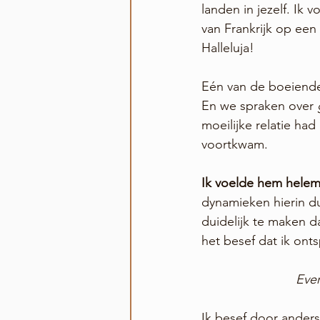
landen in jezelf. Ik 
van Frankrijk op een u
Halleluja!
Eén van de boeiende
En we spraken over 
moeilijke relatie had 
voortkwam.
Ik voelde hem helem
dynamieken hierin du
duidelijk te maken da
het besef dat ik ont
Ever
Ik besef door anders 