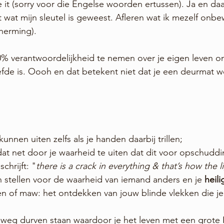
 it (sorry voor die Engelse woorden ertussen). Ja en daar
lt wat mijn sleutel is geweest. Afleren wat ik mezelf onb
herming). 
00% verantwoordelijkheid te nemen over je eigen leven 
iefde is. Oooh en dat betekent niet dat je een deurmat w
d kunnen uiten zelfs als je handen daarbij trillen;
n dat net door je waarheid te uiten dat dit voor opschudd
chrijft: "
there is a crack in everything & that’s how the l
open stellen voor de waarheid van iemand anders en je 
heili
len of maw: het ontdekken van jouw blinde vlekken die je
eigen weg durven staan waardoor je het leven met een grote 