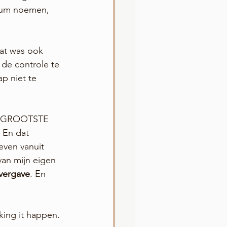
rsum noemen, 
Dat was ook 
de controle te 
p niet te 
et GROOTSTE 
 En dat 
even vanuit 
van mijn eigen 
vergave
. En 
king it happen.