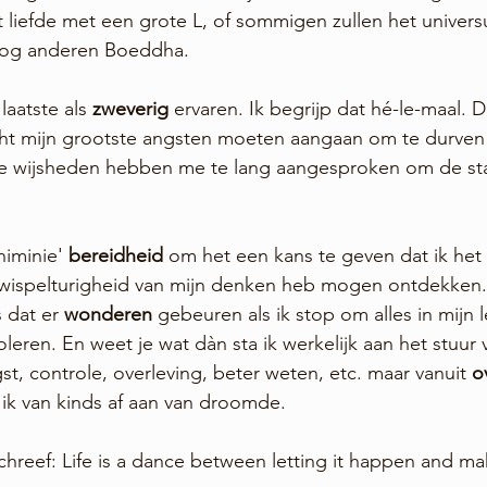
t liefde met een grote L, of sommigen zullen het unive
og anderen Boeddha. 
aatste als 
zweverig
 ervaren. Ik begrijp dat hé-le-maal. 
cht mijn grootste angsten moeten aangaan om te durven 
e wijsheden hebben me te lang aangesproken om de sta
niminie'
 bereidheid
 om het een kans te geven dat ik h
wispelturigheid van mijn denken heb mogen ontdekken.
 dat er 
wonderen
 gebeuren als ik stop om alles in mijn l
oleren. En weet je wat dàn sta ik werkelijk aan het stuur 
gst, controle, overleving, beter weten, etc. maar vanuit 
o
r ik van kinds af aan van droomde. 
chreef: Life is a dance between letting it happen and ma