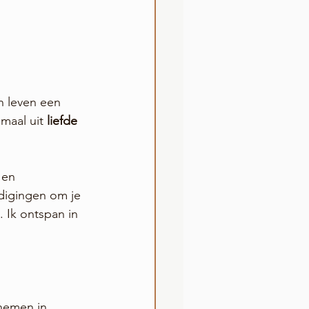
jn leven een 
emaal uit
 liefde
 en 
odigingen om je 
. Ik ontspan in 
 nemen in 