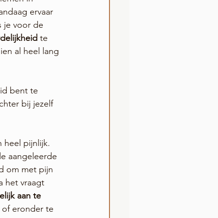
vandaag ervaar 
s je voor de 
elijkheid
 te 
ien al heel lang 
id bent te 
hter bij jezelf 
heel pijnlijk. 
de aangeleerde 
d om met pijn 
 het vraagt 
lijk aan te 
 of eronder te 