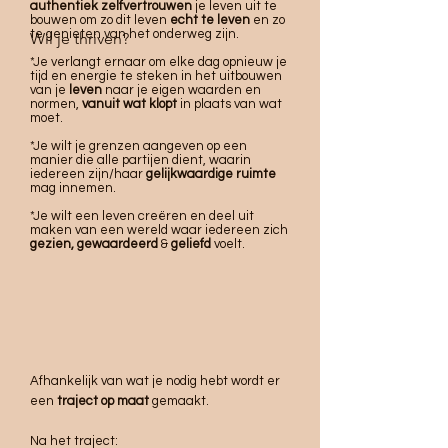
authentiek zelfvertrouwen
je leven uit te
bouwen om zo dit leven
echt te leven
en zo
te genieten van het onderweg zijn.
Wil je thriven?
*Je verlangt ernaar om elke dag opnieuw je
tijd en energie te steken in het uitbouwen
van je
leven
naar je eigen waarden en
normen,
vanuit wat klopt
in plaats van wat
moet.
*Je wilt je grenzen aangeven op een
manier die alle partijen dient, waarin
iedereen zijn/haar
gelijkwaardige ruimte
mag innemen.
*Je wilt een leven creëren en deel uit
maken van een wereld waar iedereen zich
gezien, gewaardeerd
&
geliefd
voelt.
Afhankelijk van wat je nodig hebt wordt er
een
traject op maat
gemaakt.
Na het traject: