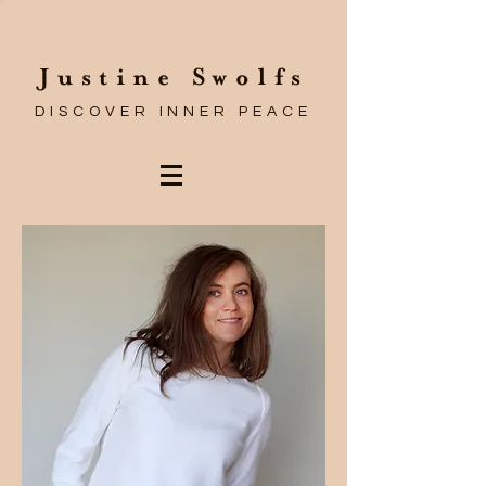
Justine Swolfs
DISCOVER INNER PEACE