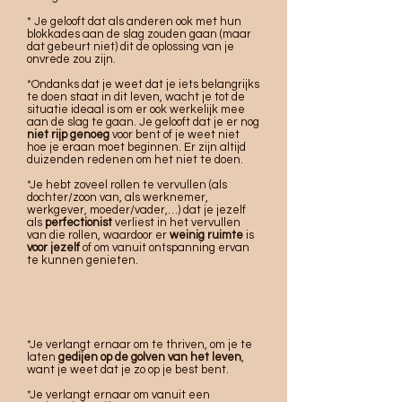
* Je gelooft dat als anderen ook met hun
blokkades aan de slag zouden gaan (maar
dat gebeurt niet) dit de oplossing van je
onvrede zou zijn.
*Ondanks dat je weet dat je iets belangrijks
te doen staat in dit leven, wacht je tot de
situatie ideaal is om er ook werkelijk mee
aan de slag te gaan. Je gelooft dat je er nog
niet rijp genoeg
voor bent of je weet niet
hoe je eraan moet beginnen. Er zijn altijd
duizenden redenen om het niet te doen.
*Je hebt zoveel rollen te vervullen (als
dochter/zoon van, als werknemer,
werkgever, moeder/vader,…) dat je jezelf
als
perfectionist
verliest in het vervullen
van die rollen, waardoor er
weinig ruimte
is
voor jezelf
of om vanuit ontspanning ervan
te kunnen genieten.
*Je verlangt ernaar om te thriven, om je te
laten
gedijen op de golven van het leven
,
want je weet dat je zo op je best bent.
*Je verlangt ernaar om vanuit een