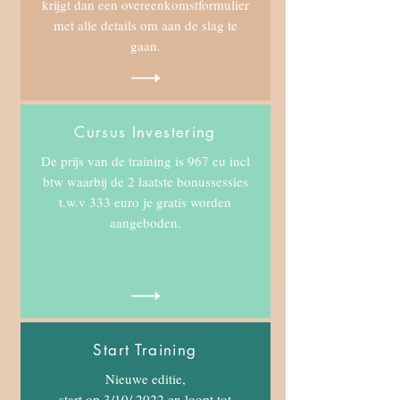
krijgt dan een overeenkomstformulier
met alle details om aan de slag te
gaan.
Cursus Investering
De prijs van de training is 967 eu incl
btw waarbij de 2 laatste bonussessies
t.w.v 333 euro je gratis worden
aangeboden.
Start Training
Nieuwe editie,
start op 3/10/ 2022 en loopt tot