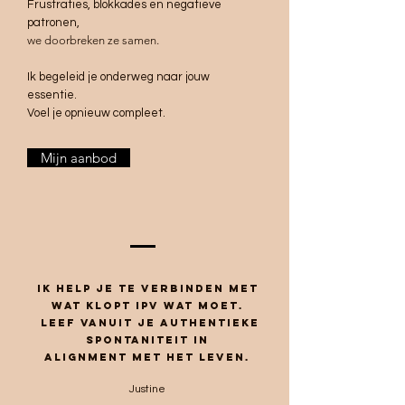
Frustraties, blokkades en negatieve
patronen,
we doorbreken ze samen.
Ik begeleid je onderweg naar jouw
essentie.
Voel je opnieuw compleet.
Mijn aanbod
Ik help je te verbinden met
wat klopt ipv wat moet.
Leef vanuit je authentieke
spontaniteit
in
alignment met het leven.
Justine