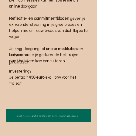
De 1 op 1 sessies kunnen zowel
life
als
online
doorgaan.
Reflectie- en commitmentbladen
geven je
extra ondersteuning in je groeiproces en
helpen me om jouw proces van dichtbij op te
volgen.
Je krijgt toegang tot
online meditaties
en
bodyscans
die je gedurende het traject
praktisch
naar believen kan consulteren.
Investering?
Je betaalt
450 euro
excl. btw voor het
traject.
Boek hier je gratis telefonisch kennismakingsgesprek!