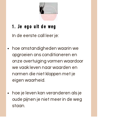
1. Je ego uit de weg
In de eerste call leer je:
hoe omstandigheden waarin we
opgroeien ons conditioneren en
onze overtuiging vormen waardoor
we vaak leven naar waarden en
normen die niet kloppen met je
eigen waarheid.
hoe je leven kan veranderen als je
oude pijnen je niet meer in de weg
staan.