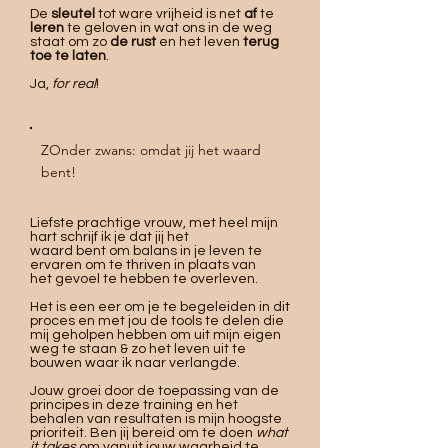
De
sleutel
tot ware vrijheid is net
af
te
leren
te geloven in wat ons in de weg
staat om zo
de rust
en het leven
terug
toe te laten
.
Ja,
for real
!
ZOnder zwans: omdat jij het waard
bent!
Liefste prachtige vrouw, met heel mijn
hart schrijf ik je dat jij het
waard bent om balans in je leven te
ervaren om te thriven in plaats van
het gevoel te hebben te overleven.
Het is een eer om je te begeleiden in dit
proces en met jou de tools te delen die
mij geholpen hebben om uit mijn eigen
weg te staan & zo het leven uit te
bouwen waar ik naar verlangde.
Jouw groei door de toepassing van de
principes in deze training en het
behalen van resultaten is mijn hoogste
prioriteit. Ben jij bereid om te doen
what
it takes
om vanuit jouw waarheid te