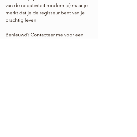
van de negativiteit rondom je) maar je 
merkt dat je de regisseur bent van je 
prachtig leven.
Benieuwd? Contacteer me voor een 
gratis telefonisch 
kennismakingsgesprek. Mijn gegevens 
vind je terug op: 
www.justineswolfs.be
bij contact.
;°) Groetjes,
Justine
See All
Recent Posts