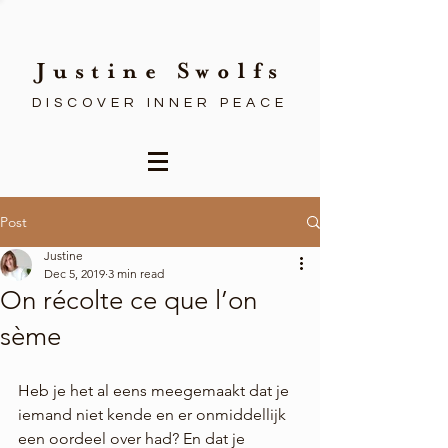
Justine Swolfs
DISCOVER INNER PEACE
Post
Justine
Dec 5, 2019
3 min read
On récolte ce que l’on
sème
Heb je het al eens meegemaakt dat je 
iemand niet kende en er onmiddellijk 
een oordeel over had? En dat je 